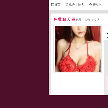
回首页
送礼给主持人
会员购点
免費聊天區
包厢内人数 ： 0 人