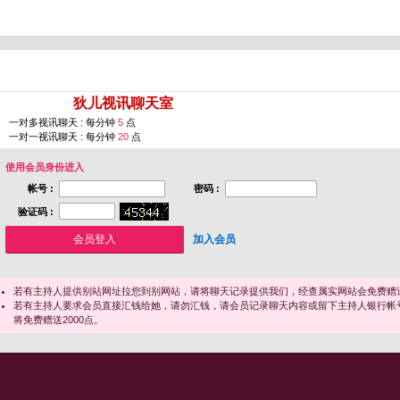
您即将进入 [
狄儿视讯聊天室
]
一对多视讯聊天 : 每分钟
5
点
一对一视讯聊天 : 每分钟
20
点
使用会员身份进入
帐号 :
密码 :
验证码 :
加入会员
若有主持人提供别站网址拉您到别网站，请将聊天记录提供我们，经查属实网站会免费赠送
若有主持人要求会员直接汇钱给她，请勿汇钱，请会员记录聊天内容或留下主持人银行帐
将免费赠送2000点。