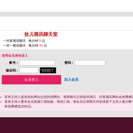
您即将进入 [
狄儿视讯聊天室
]
一对多视讯聊天 : 每分钟
8
点
一对一视讯聊天 : 每分钟
40
点
使用会员身份进入
帐号 :
密码 :
验证码 :
加入会员
若有主持人提供别站网址拉您到别网站，请将聊天记录提供我们，经查属实网站会免费赠送
若有主持人要求会员直接汇钱给她，请勿汇钱，请会员记录聊天内容或留下主持人银行帐
将免费赠送2000点。