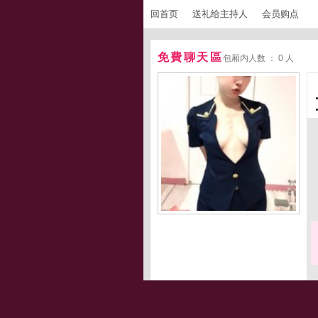
回首页
送礼给主持人
会员购点
免費聊天區
包厢内人数 ： 0 人