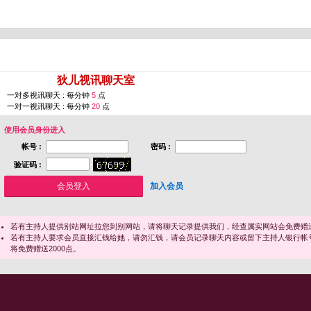
您即将进入 [
狄儿视讯聊天室
]
一对多视讯聊天 : 每分钟
5
点
一对一视讯聊天 : 每分钟
20
点
使用会员身份进入
帐号 :
密码 :
验证码 :
加入会员
若有主持人提供别站网址拉您到别网站，请将聊天记录提供我们，经查属实网站会免费赠送
若有主持人要求会员直接汇钱给她，请勿汇钱，请会员记录聊天内容或留下主持人银行帐
将免费赠送2000点。