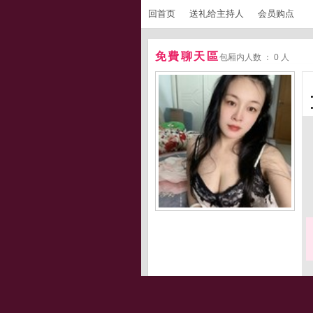
回首页
送礼给主持人
会员购点
免費聊天區
包厢内人数 ： 0 人