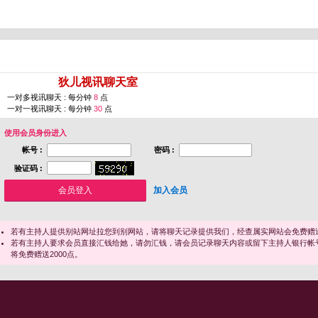
您即将进入 [
狄儿视讯聊天室
]
一对多视讯聊天 : 每分钟
8
点
一对一视讯聊天 : 每分钟
30
点
使用会员身份进入
帐号 :
密码 :
验证码 :
加入会员
若有主持人提供别站网址拉您到别网站，请将聊天记录提供我们，经查属实网站会免费赠送
若有主持人要求会员直接汇钱给她，请勿汇钱，请会员记录聊天内容或留下主持人银行帐
将免费赠送2000点。