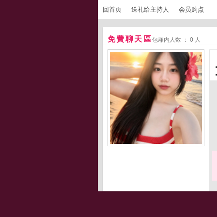
回首页
送礼给主持人
会员购点
免費聊天區
包厢内人数 ： 0 人