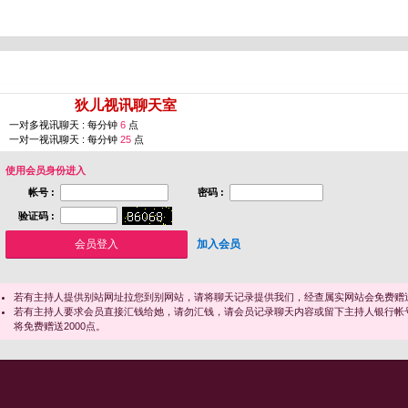
您即将进入 [
狄儿视讯聊天室
]
一对多视讯聊天 : 每分钟
6
点
一对一视讯聊天 : 每分钟
25
点
使用会员身份进入
帐号 :
密码 :
验证码 :
加入会员
若有主持人提供别站网址拉您到别网站，请将聊天记录提供我们，经查属实网站会免费赠送
若有主持人要求会员直接汇钱给她，请勿汇钱，请会员记录聊天内容或留下主持人银行帐
将免费赠送2000点。