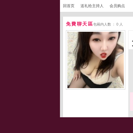
回首页
送礼给主持人
会员购点
免費聊天區
包厢内人数 ： 0 人