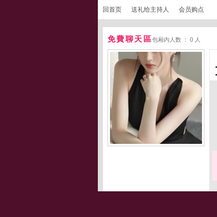
回首页
送礼给主持人
会员购点
免費聊天區
包厢内人数 ： 0 人