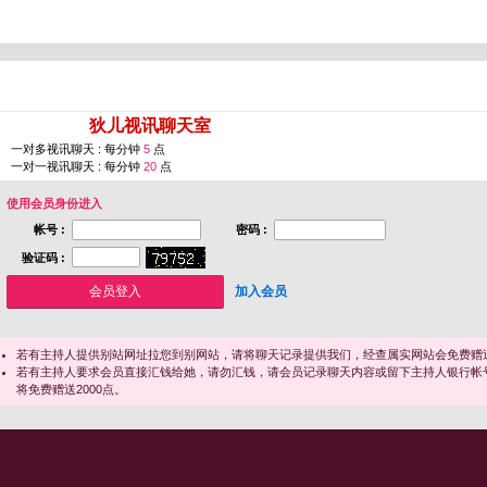
您即将进入 [
狄儿视讯聊天室
]
一对多视讯聊天 : 每分钟
5
点
一对一视讯聊天 : 每分钟
20
点
使用会员身份进入
帐号 :
密码 :
验证码 :
加入会员
若有主持人提供别站网址拉您到别网站，请将聊天记录提供我们，经查属实网站会免费赠送
若有主持人要求会员直接汇钱给她，请勿汇钱，请会员记录聊天内容或留下主持人银行帐
将免费赠送2000点。