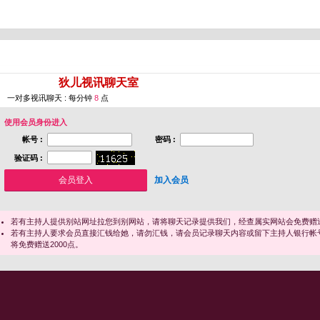
您即将进入 [
狄儿视讯聊天室
]
一对多视讯聊天 : 每分钟
8
点
使用会员身份进入
帐号 :
密码 :
验证码 :
加入会员
若有主持人提供别站网址拉您到别网站，请将聊天记录提供我们，经查属实网站会免费赠送
若有主持人要求会员直接汇钱给她，请勿汇钱，请会员记录聊天内容或留下主持人银行帐
将免费赠送2000点。