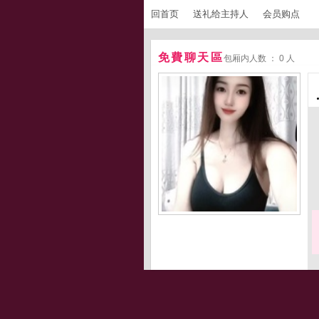
回首页
送礼给主持人
会员购点
免費聊天區
包厢内人数 ： 0 人