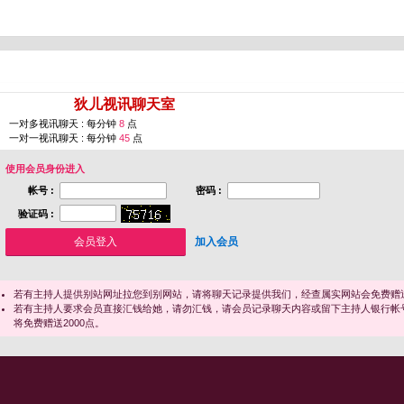
您即将进入 [
狄儿视讯聊天室
]
一对多视讯聊天 : 每分钟
8
点
一对一视讯聊天 : 每分钟
45
点
使用会员身份进入
帐号 :
密码 :
验证码 :
加入会员
若有主持人提供别站网址拉您到别网站，请将聊天记录提供我们，经查属实网站会免费赠送
若有主持人要求会员直接汇钱给她，请勿汇钱，请会员记录聊天内容或留下主持人银行帐
将免费赠送2000点。