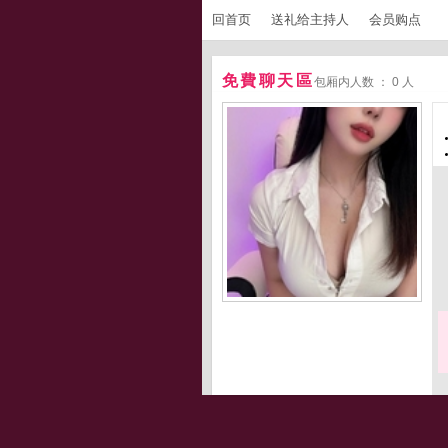
回首页
送礼给主持人
会员购点
免費聊天區
包厢内人数 ： 0 人