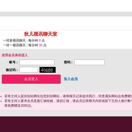
您即将进入 [
狄儿视讯聊天室
]
一对多视讯聊天 : 每分钟
8
点
一对一视讯聊天 : 每分钟
30
点
使用会员身份进入
帐号 :
密码 :
验证码 :
加入会员
若有主持人提供别站网址拉您到别网站，请将聊天记录提供我们，经查属实网站会免费赠送
若有主持人要求会员直接汇钱给她，请勿汇钱，请会员记录聊天内容或留下主持人银行帐
将免费赠送2000点。