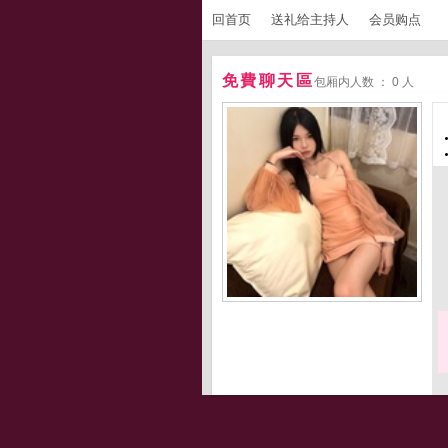
回首页
送礼给主持人
会员购点
免費聊天區
包厢内人数 ： 0 人