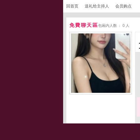
回首页
送礼给主持人
会员购点
免費聊天區
包厢内人数 ： 0 人