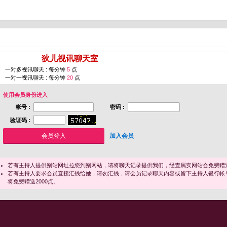
您即将进入 [
狄儿视讯聊天室
]
一对多视讯聊天 : 每分钟
5
点
一对一视讯聊天 : 每分钟
20
点
使用会员身份进入
帐号 :
密码 :
验证码 :
加入会员
若有主持人提供别站网址拉您到别网站，请将聊天记录提供我们，经查属实网站会免费赠送
若有主持人要求会员直接汇钱给她，请勿汇钱，请会员记录聊天内容或留下主持人银行帐
将免费赠送2000点。