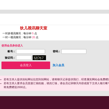
您即将进入 [
狄儿视讯聊天室
]
一对多视讯聊天 : 每分钟
5
点
一对一视讯聊天 : 每分钟
20
点
使用会员身份进入
帐号 :
密码 :
验证码 :
加入会员
若有主持人提供别站网址拉您到别网站，请将聊天记录提供我们，经查属实网站会免费赠送
若有主持人要求会员直接汇钱给她，请勿汇钱，请会员记录聊天内容或留下主持人银行帐
将免费赠送2000点。