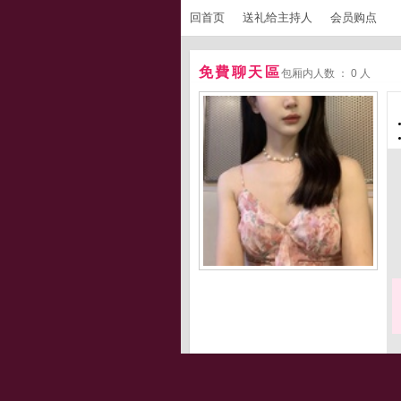
回首页
送礼给主持人
会员购点
免費聊天區
包厢内人数 ： 0 人