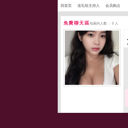
回首页
送礼给主持人
会员购点
免費聊天區
包厢内人数 ： 0 人