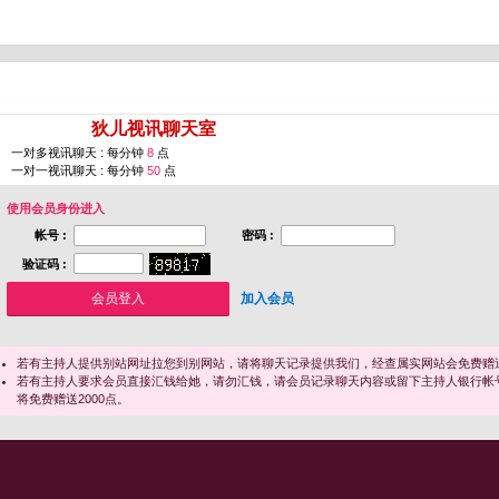
您即将进入 [
狄儿视讯聊天室
]
一对多视讯聊天 : 每分钟
8
点
一对一视讯聊天 : 每分钟
50
点
使用会员身份进入
帐号 :
密码 :
验证码 :
加入会员
若有主持人提供别站网址拉您到别网站，请将聊天记录提供我们，经查属实网站会免费赠送
若有主持人要求会员直接汇钱给她，请勿汇钱，请会员记录聊天内容或留下主持人银行帐
将免费赠送2000点。