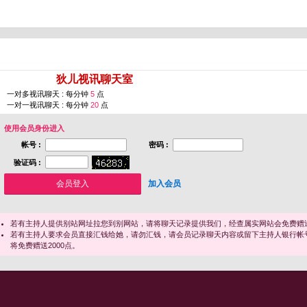
您即将进入 [
狄儿视讯聊天室
]
一对多视讯聊天 : 每分钟
5
点
一对一视讯聊天 : 每分钟
20
点
使用会员身份进入
帐号 :
密码 :
验证码 :
加入会员
若有主持人提供别站网址拉您到别网站，请将聊天记录提供我们，经查属实网站会免费赠送
若有主持人要求会员直接汇钱给她，请勿汇钱，请会员记录聊天内容或留下主持人银行帐
将免费赠送2000点。