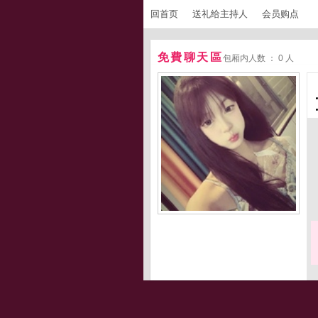
回首页
送礼给主持人
会员购点
免費聊天區
包厢内人数 ： 0 人