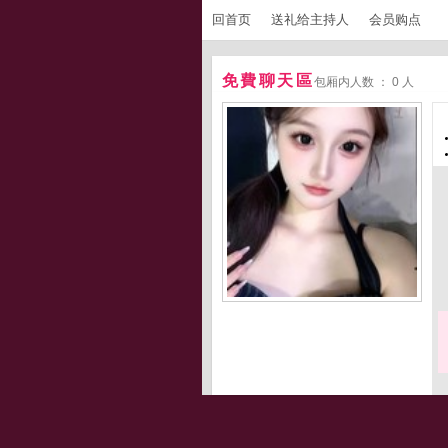
回首页
送礼给主持人
会员购点
免費聊天區
包厢内人数 ： 0 人