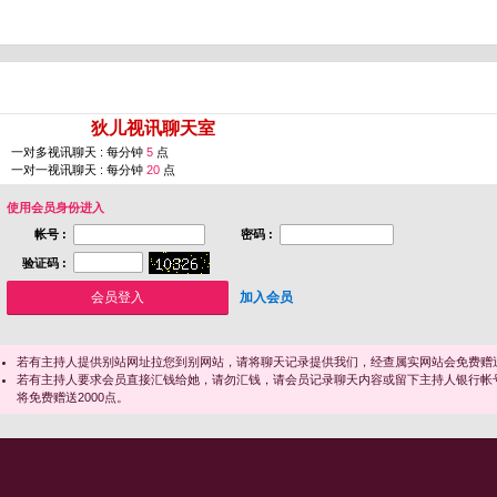
您即将进入 [
狄儿视讯聊天室
]
一对多视讯聊天 : 每分钟
5
点
一对一视讯聊天 : 每分钟
20
点
使用会员身份进入
帐号 :
密码 :
验证码 :
加入会员
若有主持人提供别站网址拉您到别网站，请将聊天记录提供我们，经查属实网站会免费赠送
若有主持人要求会员直接汇钱给她，请勿汇钱，请会员记录聊天内容或留下主持人银行帐
将免费赠送2000点。