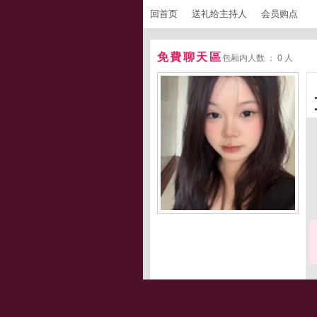
回首页
送礼给主持人
会员购点
免費聊天區
包厢内人数 ： 0 人