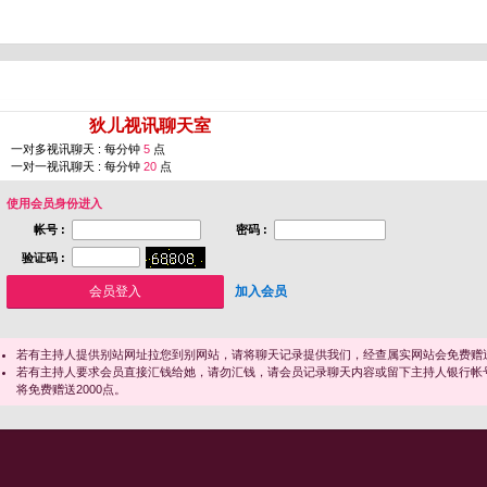
您即将进入 [
狄儿视讯聊天室
]
一对多视讯聊天 : 每分钟
5
点
一对一视讯聊天 : 每分钟
20
点
使用会员身份进入
帐号 :
密码 :
验证码 :
加入会员
若有主持人提供别站网址拉您到别网站，请将聊天记录提供我们，经查属实网站会免费赠送
若有主持人要求会员直接汇钱给她，请勿汇钱，请会员记录聊天内容或留下主持人银行帐
将免费赠送2000点。