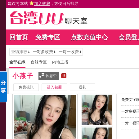
建议将本站
加入收藏
，方便日后找寻
回首页
免费专区
点数充值中心
会员登
业绩排行
一对多收费
一对一收费
全部在線
台妹专区
內地主播
小燕子
休息中
免費視訊
进入包厢
送礼
免费文字聊
一对多视讯
一对一视讯