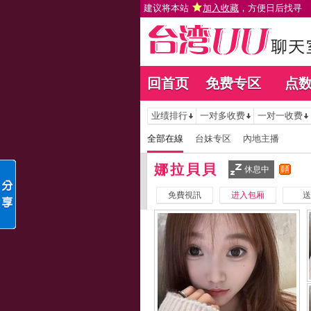
建议将本站
加入收藏
，方便日后找寻
回首页
免费专区
点
业绩排行
一对多收费
一对一收费
全部在線
台妹专区
內地主播
娜拉貝貝
休息中
免費視訊
进入包厢
送