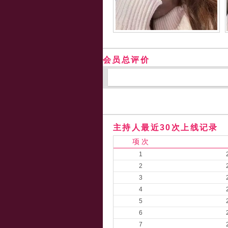
会员总评价
主持人最近30次上线记录
项 次
1
2
3
4
5
6
7