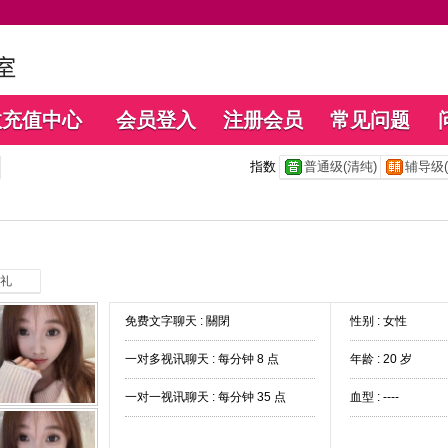
数充值中心
会员登入
注册会员
常见问题
指数
普通级(清纯)
辅导级(
礼
免费文字聊天 :
關閉
性别 : 女性
一对多视讯聊天 :
每分钟 8 点
年龄 : 20 岁
一对一视讯聊天 :
每分钟 35 点
血型 : ----