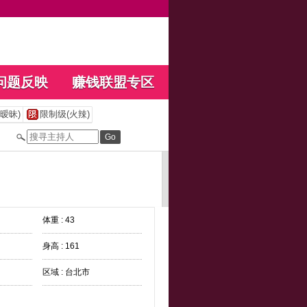
问题反映
赚钱联盟专区
暧昧)
限制级(火辣)
体重 : 43
身高 : 161
区域 : 台北市