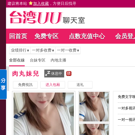
建议将本站
加入收藏
，方便日后找寻
回首页
免费专区
点数充值中心
会员登
业绩排行
一对多收费
一对一收费
全部在線
台妹专区
內地主播
肉丸妹兒
休息中
免費視訊
进入包厢
送礼
免费文字聊
一对多视讯
一对一视讯