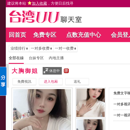
建议将本站
加入收藏
，方便日后找寻
回首页
免费专区
点数充值中心
会员登
业绩排行
一对多收费
一对一收费
全部在線
台妹专区
內地主播
大胸御姐
休息中
免費視訊
进入包厢
送礼
免费文字聊
一对多视讯
一对一视讯