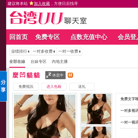
建议将本站
加入收藏
，方便日后找寻
回首页
免费专区
点数充值中心
会员登
业绩排行
一对多收费
一对一收费
全部在線
台妹专区
內地主播
麼凹貓貓
休息中
免費視訊
进入包厢
送礼
免费文字聊
一对多视讯
一对一视讯