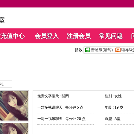
数充值中心
会员登入
注册会员
常见问题
指数
普通级(清纯)
辅导级(
礼
免费文字聊天 :
關閉
性别 : 女性
一对多视讯聊天 :
每分钟 5 点
年龄 : 19 岁
一对一视讯聊天 :
每分钟 20 点
血型 : A型