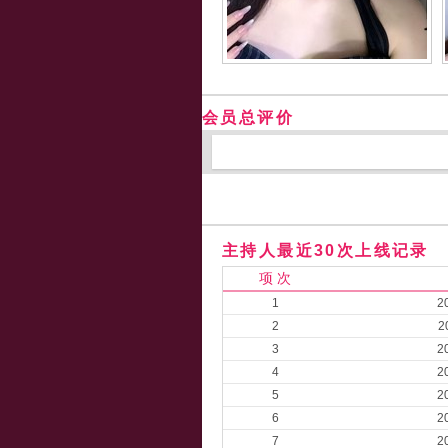
会员总评价
主持人最近30次上线记录
项 次
1
2
2
2
3
2
4
2
5
2
6
2
7
2