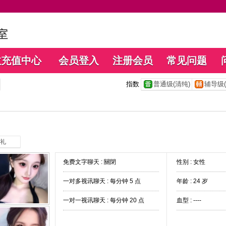
数充值中心
会员登入
注册会员
常见问题
指数
普通级(清纯)
辅导级(
礼
免费文字聊天 :
關閉
性别 : 女性
一对多视讯聊天 :
每分钟 5 点
年龄 : 24 岁
一对一视讯聊天 :
每分钟 20 点
血型 : ----