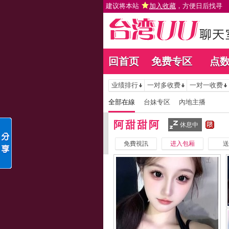
建议将本站
加入收藏
，方便日后找寻
回首页
免费专区
点
业绩排行
一对多收费
一对一收费
全部在線
台妹专区
內地主播
阿甜甜阿
休息中
免費視訊
进入包厢
送